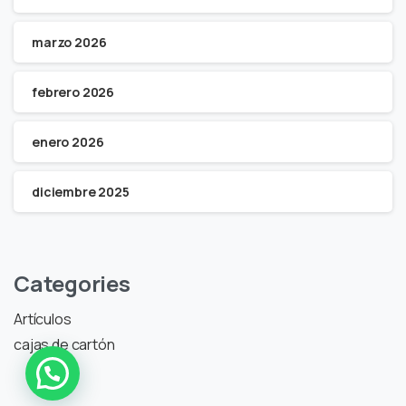
marzo 2026
febrero 2026
enero 2026
diciembre 2025
Categories
Hey
👋, bienvenido a
embba
Artículos
cajas de cartón
Abrir chat