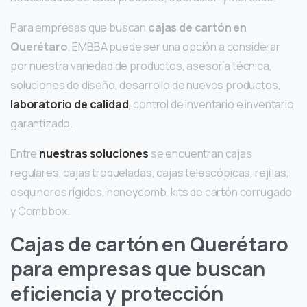
Para empresas que buscan
cajas de cartón en
Querétaro
, EMBBA puede ser una opción a considerar
por nuestra variedad de productos, asesoría técnica,
soluciones de diseño, desarrollo de nuevos productos,
laboratorio de calidad
, control de inventario e inventario
garantizado.
Entre
nuestras soluciones
se encuentran cajas
regulares, cajas troqueladas, cajas telescópicas, rejillas,
esquineros rígidos, honeycomb, kits de cartón corrugado
y Combbox.
Cajas de cartón en Querétaro
para empresas que buscan
eficiencia y protección