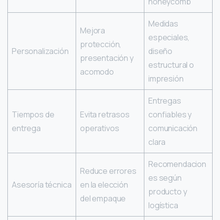
honeycomb
Medidas
Mejora
especiales,
protección,
Personalización
diseño
presentación y
estructural o
acomodo
impresión
Entregas
Tiempos de
Evita retrasos
confiables y
entrega
operativos
comunicación
clara
Recomendacion
Reduce errores
es según
Asesoría técnica
en la elección
producto y
del empaque
logística