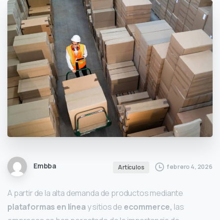
Embba
febrero 4, 2026
Artículos
A partir de la alta demanda de productos mediante
plataformas en línea
y sitios de
ecommerce,
las