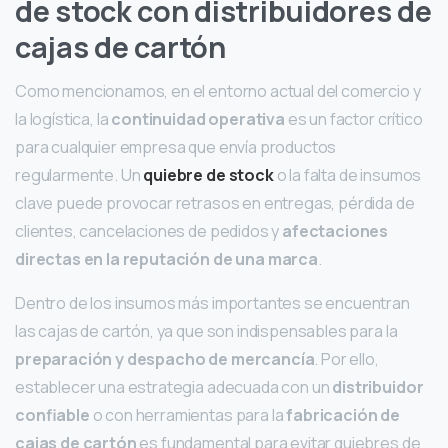
de stock con distribuidores de
cajas de cartón
Como mencionamos, en el entorno actual del comercio y
la logística, la
continuidad operativa
es un factor crítico
para cualquier empresa que envía productos
regularmente. Un
quiebre de stock
o la
falta de insumos
clave puede provocar retrasos en entregas, pérdida de
clientes, cancelaciones de pedidos y
afectaciones
directas en la reputación de una marca
.
Dentro de los insumos más importantes se encuentran
las cajas de cartón, ya que son indispensables para la
preparación y despacho de mercancía
. Por ello,
establecer una estrategia adecuada con un
distribuidor
confiable
o con herramientas para la
fabricación de
cajas de cartón
es fundamental para evitar quiebres de