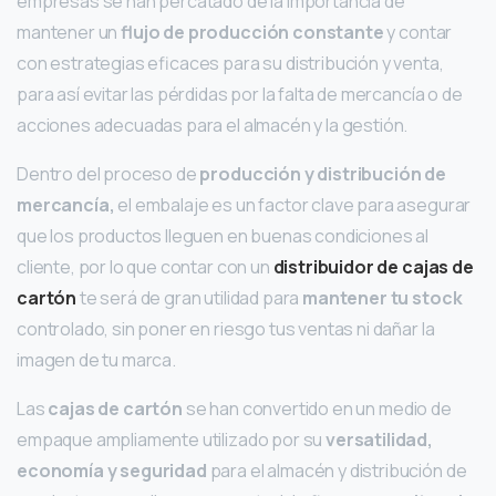
empresas se han percatado de la importancia de
mantener un
flujo de producción constante
y contar
con estrategias eficaces para su distribución y venta,
para así evitar las pérdidas por la falta de mercancía o de
acciones adecuadas para el almacén y la gestión.
Dentro del proceso de
producción y distribución de
mercancía,
el embalaje es un factor clave para asegurar
que los productos lleguen en buenas condiciones al
cliente, por lo que contar con un
distribuidor de cajas de
cartón
te será de gran utilidad para
mantener tu stock
controlado, sin poner en riesgo tus ventas ni dañar la
imagen de tu marca.
Las
cajas de cartón
se han convertido en un medio de
empaque ampliamente utilizado por su
versatilidad,
economía y seguridad
para el almacén y distribución de